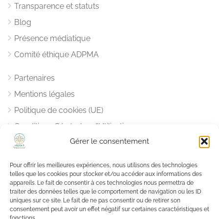
Transparence et statuts
Blog
Présence médiatique
Comité éthique ADPMA
Partenaires
Mentions légales
Politique de cookies (UE)
Conditions Générales d’Utilisation
Gérer le consentement
Notre Charte Déontologique
Pour offrir les meilleures expériences, nous utilisons des technologies
Vous aider, nous aider
telles que les cookies pour stocker et/ou accéder aux informations des
appareils. Le fait de consentir à ces technologies nous permettra de
traiter des données telles que le comportement de navigation ou les ID
Une question ?
uniques sur ce site. Le fait de ne pas consentir ou de retirer son
Nous
sommes là pour y répondre
.
consentement peut avoir un effet négatif sur certaines caractéristiques et
fonctions.