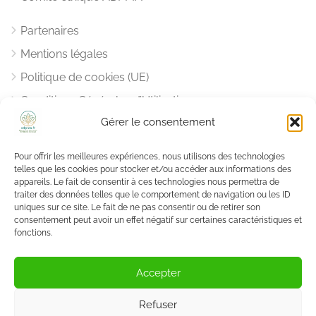
Partenaires
Mentions légales
Politique de cookies (UE)
Conditions Générales d’Utilisation
Gérer le consentement
Notre Charte Déontologique
Pour offrir les meilleures expériences, nous utilisons des technologies
Vous aider, nous aider
telles que les cookies pour stocker et/ou accéder aux informations des
appareils. Le fait de consentir à ces technologies nous permettra de
traiter des données telles que le comportement de navigation ou les ID
Une question ?
uniques sur ce site. Le fait de ne pas consentir ou de retirer son
Nous
sommes là pour y répondre
.
consentement peut avoir un effet négatif sur certaines caractéristiques et
fonctions.
Vous pouvez nous aider en réalisant
un don
.
Accepter
Refuser