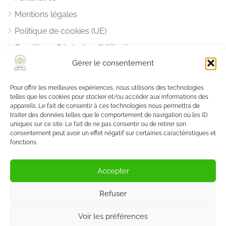
Mentions légales
Politique de cookies (UE)
Conditions Générales d’Utilisation
Gérer le consentement
Notre Charte Déontologique
Pour offrir les meilleures expériences, nous utilisons des technologies
Vous aider, nous aider
telles que les cookies pour stocker et/ou accéder aux informations des
appareils. Le fait de consentir à ces technologies nous permettra de
traiter des données telles que le comportement de navigation ou les ID
Une question ?
uniques sur ce site. Le fait de ne pas consentir ou de retirer son
Nous
sommes là pour y répondre
.
consentement peut avoir un effet négatif sur certaines caractéristiques et
fonctions.
Vous pouvez nous aider en réalisant
un don
.
Accepter
Refuser
© All Rights Reserved.
Voir les préférences