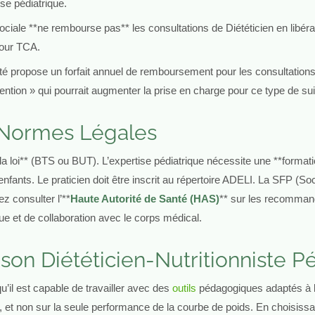
se pédiatrique.
iale **ne rembourse pas** les consultations de Diététicien en libéral
pour TCA.
té propose un forfait annuel de remboursement pour les consultation
ntion » qui pourrait augmenter la prise en charge pour ce type de suiv
t Normes Légales
ar la loi** (BTS ou BUT). L’expertise pédiatrique nécessite une **form
enfants. Le praticien doit être inscrit au répertoire ADELI. La SFP (S
z consulter l’**
Haute Autorité de Santé (HAS)
** sur les recommand
que et de collaboration avec le corps médical.
son Diététicien-Nutritionniste Pé
u’il est capable de travailler avec des
outils
pédagogiques adaptés à l’â
nt, et non sur la seule performance de la courbe de poids. En choisiss