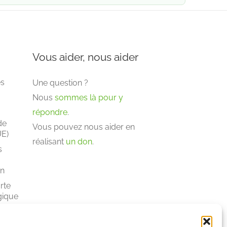
Vous aider, nous aider
es
Une question ?
Nous
sommes là pour y
répondre
.
de
Vous pouvez nous aider en
UE)
réalisant
un don
.
s
s
on
rte
gique