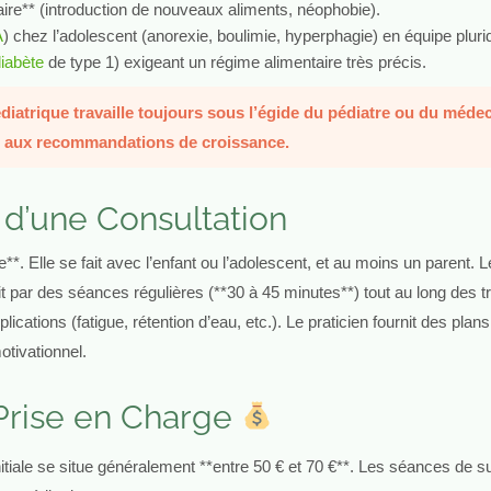
ntaire** (introduction de nouveaux aliments, néophobie).
A
) chez l’adolescent (anorexie, boulimie, hyperphagie) en équipe pluridi
iabète
de type 1) exigeant un régime alimentaire très précis.
diatrique travaille toujours sous l’égide du pédiatre ou du médeci
et aux recommandations de croissance.
 d’une Consultation
. Elle se fait avec l’enfant ou l’adolescent, et au moins un parent. Le 
ait par des séances régulières (**30 à 45 minutes**) tout au long des t
tions (fatigue, rétention d’eau, etc.). Le praticien fournit des plans
otivationnel.
 Prise en Charge
initiale se situe généralement **entre 50 € et 70 €**. Les séances de su