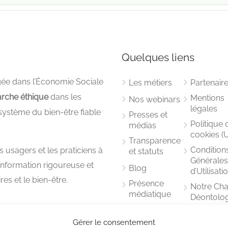
Quelques liens
e dans l’Économie Sociale
Les métiers
Partenair
rche éthique
dans les
Mentions
Nos webinars
légales
système du bien-être fiable
Presses et
Politique 
médias
cookies (
Transparence
Condition
usagers et les praticiens à
et statuts
Générale
 information rigoureuse et
Blog
d’Utilisati
es et le bien-être.
Présence
Notre Cha
médiatique
Déontolo
Comité
éthique
Gérer le consentement