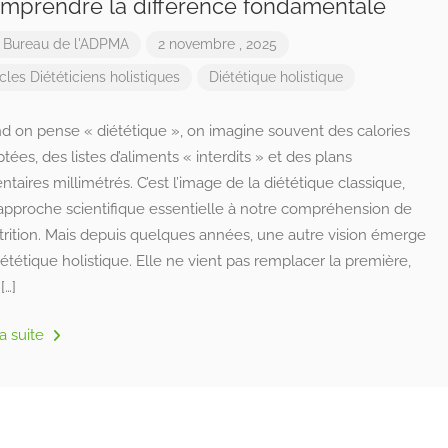
omprendre la différence fondamentale
r
Bureau de l'ADPMA
2 novembre , 2025
icles Diététiciens holistiques
Diététique holistique
d on pense « diététique », on imagine souvent des calories
ées, des listes d’aliments « interdits » et des plans
ntaires millimétrés. C’est l’image de la diététique classique,
approche scientifique essentielle à notre compréhension de
trition. Mais depuis quelques années, une autre vision émerge
diététique holistique. Elle ne vient pas remplacer la première,
[…]
la suite