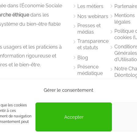
e dans l’Économie Sociale
Les métiers
Partenair
rche éthique
dans les
Mentions
Nos webinars
légales
système du bien-être fiable
Presses et
Politique 
médias
cookies (
Transparence
Condition
usagers et les praticiens à
et statuts
Générale
 information rigoureuse et
Blog
d’Utilisati
es et le bien-être.
Présence
Notre Cha
médiatique
Déontolo
Comité
éthique
Gérer le consentement
ADPMA
s que les cookies
ntir à ces
ment de navigation
Accepter
 consentement peut