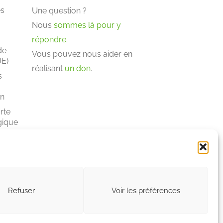
es
Une question ?
Nous
sommes là pour y
répondre
.
de
Vous pouvez nous aider en
UE)
réalisant
un don
.
s
s
on
rte
gique
Refuser
Voir les préférences