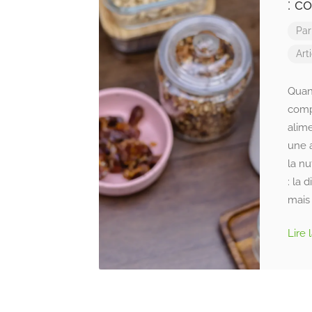
: c
Pa
Art
Quan
compt
alime
une 
la nu
: la 
mais 
Lire 