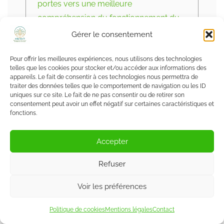
portes vers une meilleure
compréhension du fonctionnement du
corps. Ses textes s’adressent à toutes
Gérer le consentement
les personnes qui souhaitent intégrer
davantage de naturel dans leur
Pour offrir les meilleures expériences, nous utilisons des technologies
telles que les cookies pour stocker et/ou accéder aux informations des
quotidien, à leur rythme, avec
appareils. Le fait de consentir à ces technologies nous permettra de
traiter des données telles que le comportement de navigation ou les ID
bienveillance et sans dogmatisme.
uniques sur ce site. Le fait de ne pas consentir ou de retirer son
consentement peut avoir un effet négatif sur certaines caractéristiques et
Voir toutes les publications
fonctions.
Accepter
Refuser
Share
Partager
Voir les préférences
Politique de cookies
Mentions légales
Contact