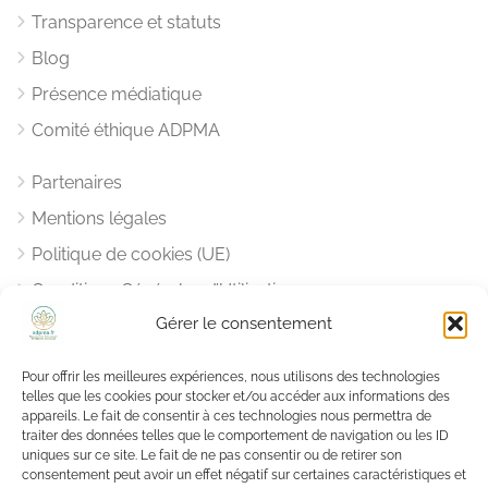
Transparence et statuts
Blog
Présence médiatique
Comité éthique ADPMA
Partenaires
Mentions légales
Politique de cookies (UE)
Conditions Générales d’Utilisation
Gérer le consentement
Notre Charte Déontologique
Pour offrir les meilleures expériences, nous utilisons des technologies
Vous aider, nous aider
telles que les cookies pour stocker et/ou accéder aux informations des
appareils. Le fait de consentir à ces technologies nous permettra de
traiter des données telles que le comportement de navigation ou les ID
Une question ?
uniques sur ce site. Le fait de ne pas consentir ou de retirer son
Nous
sommes là pour y répondre
.
consentement peut avoir un effet négatif sur certaines caractéristiques et