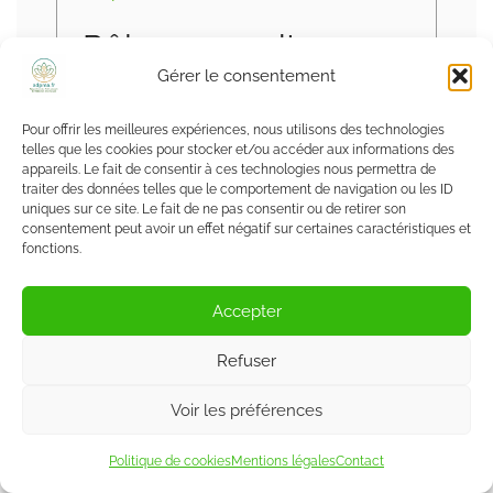
Rôle sur ce site
Gérer le consentement
Sur ce site, Peter signe des articles qui
entre autre démystifient le haut
Pour offrir les meilleures expériences, nous utilisons des technologies
telles que les cookies pour stocker et/ou accéder aux informations des
potentiel, proposent des outils concrets
appareils. Le fait de consentir à ces technologies nous permettra de
traiter des données telles que le comportement de navigation ou les ID
et donnent des repères pour mieux se
uniques sur ce site. Le fait de ne pas consentir ou de retirer son
connaître et s’accepter.
consentement peut avoir un effet négatif sur certaines caractéristiques et
fonctions.
Voir toutes les publications
Accepter
Refuser
Share
Partager
Voir les préférences
Politique de cookies
Mentions légales
Contact