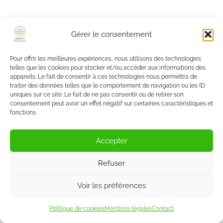
Gérer le consentement
Laisser un commentaire
Pour offrir les meilleures expériences, nous utilisons des technologies
Votre adresse e-mail ne sera pas publiée.
Les
telles que les cookies pour stocker et/ou accéder aux informations des
appareils. Le fait de consentir à ces technologies nous permettra de
*
champs obligatoires sont indiqués avec
traiter des données telles que le comportement de navigation ou les ID
uniques sur ce site. Le fait de ne pas consentir ou de retirer son
*
Nom
consentement peut avoir un effet négatif sur certaines caractéristiques et
fonctions.
Accepter
*
Email
Refuser
Voir les préférences
*
Commentaire
Politique de cookies
Mentions légales
Contact