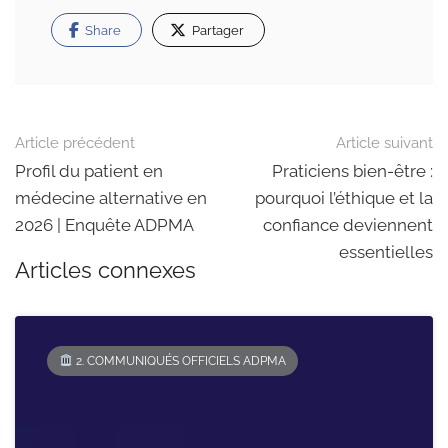
Share
Partager
Navigation
Article précédent
Article suivant
dans
Profil du patient en
Praticiens bien-être :
médecine alternative en
pourquoi l’éthique et la
les
2026 | Enquête ADPMA
confiance deviennent
articles
essentielles
Articles connexes
2. COMMUNIQUÉS OFFICIELS ADPMA